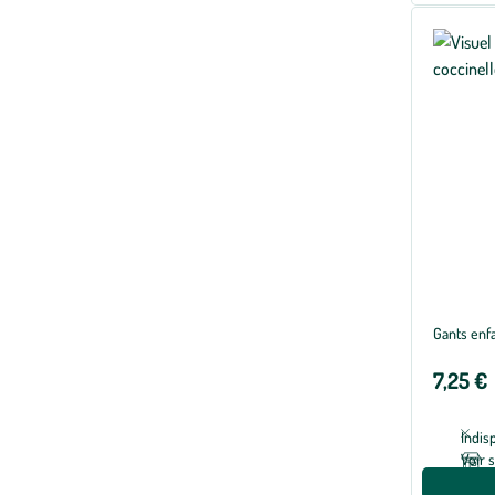
Gants enfa
7,25 €
Indis
Voir 