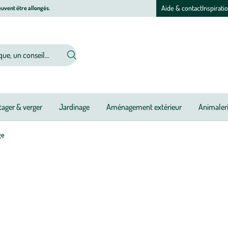
Aide & contact
Inspirati
uvent être allongés.
ager & verger
Jardinage
Aménagement extérieur
Animaler
ge