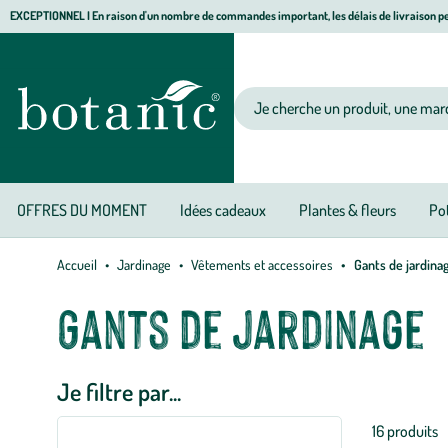
Aller
Aller
Aller
EXCEPTIONNEL I En raison d'un nombre de commandes important, les délais de livraison pe
à
au
au
Jardinerie
la
contenu
pied
écologique,
navigation
principal
de
animalerie,
Votre
page
décoration,
recherche
alimentation
bio
botanic®
OFFRES DU MOMENT
Idées cadeaux
Plantes & fleurs
Pot
Accueil
Jardinage
Vêtements et accessoires
Gants de jardina
Gants de jardinage
Je filtre par...
Liste
16 produits
des