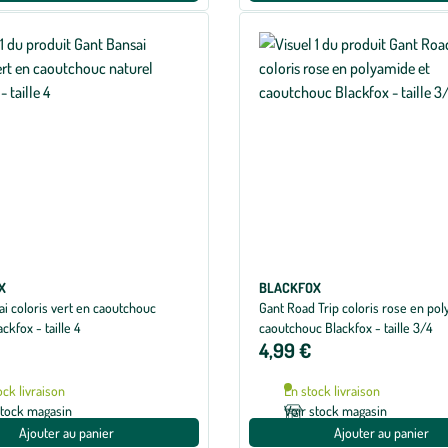
X
BLACKFOX
i coloris vert en caoutchouc
Gant Road Trip coloris rose en pol
ckfox - taille 4
caoutchouc Blackfox - taille 3/4
4,99 €
ock livraison
En stock livraison
stock magasin
Voir stock magasin
Ajouter au panier
Ajouter au panier