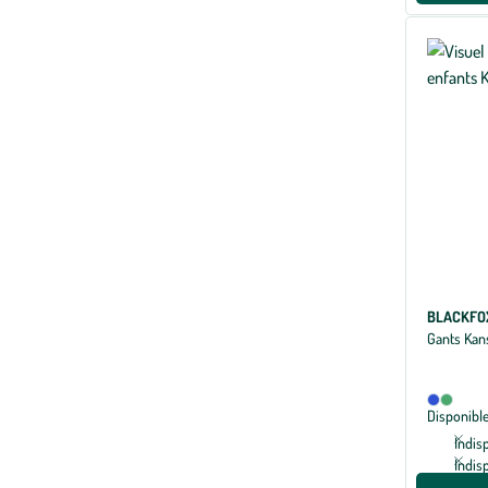
BLACKFO
Gants Kan
Disponibl
Bleu
Kaki
Disponible
en
2
Indis
coloris
Indis