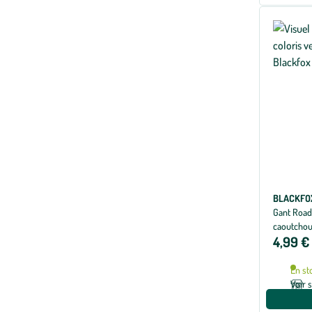
BLACKFO
Gant Road 
caoutchouc
4,99 €
En st
Voir 