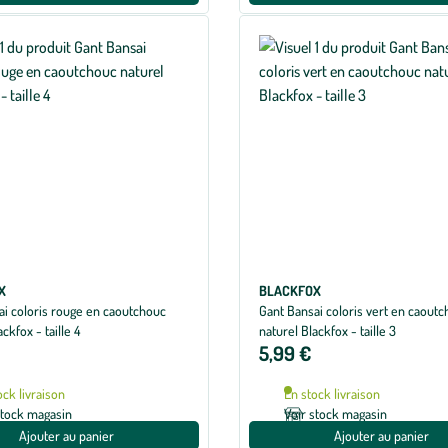
X
BLACKFOX
ai coloris rouge en caoutchouc
Gant Bansai coloris vert en caout
ckfox - taille 4
naturel Blackfox - taille 3
5,99 €
ock livraison
En stock livraison
stock magasin
Voir stock magasin
Ajouter au panier
Ajouter au panier