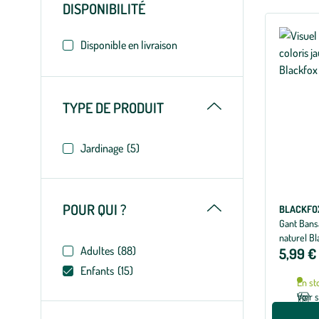
DISPONIBILITÉ
filtres
appliqués
Disponible en livraison
Replier
TYPE DE PRODUIT
Jardinage
(5)
Replier
POUR QUI ?
BLACKFO
Gant Bans
naturel Bla
Adultes
(88)
5,99 €
Enfants
(15)
En st
Voir 