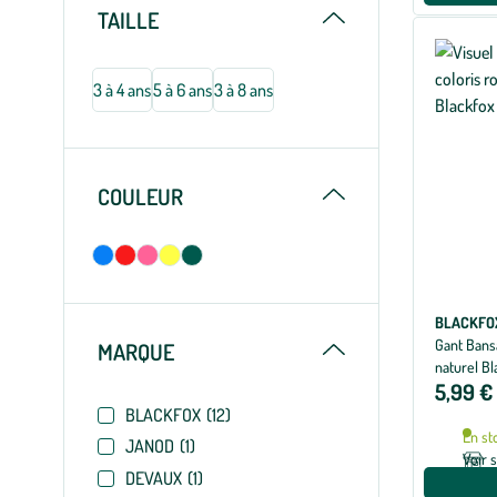
Replier
TAILLE
3 à 4 ans
5 à 6 ans
3 à 8 ans
Replier
COULEUR
BLACKFO
Gant Bans
Replier
MARQUE
naturel Bla
5,99 €
BLACKFOX
(12)
En st
JANOD
(1)
Voir 
DEVAUX
(1)