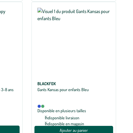
BLACKFOX
 3-8 ans
Gants Kansas pour enfants Bleu
Disponible
Bleu
Kaki
Disponible en plusieurs tailles
en
2
Indisponible livraison
coloris
Indisponible en magasin
Ajouter au panier