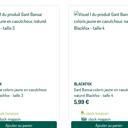
X
BLACKFOX
ai coloris jaune en caoutchouc
Gant Bansai coloris jaune en caou
ckfox - taille 3
naturel Blackfox - taille 4
5,99 €
ock livraison
En stock livraison
stock magasin
Voir stock magasin
Ajouter au panier
Ajouter au panier