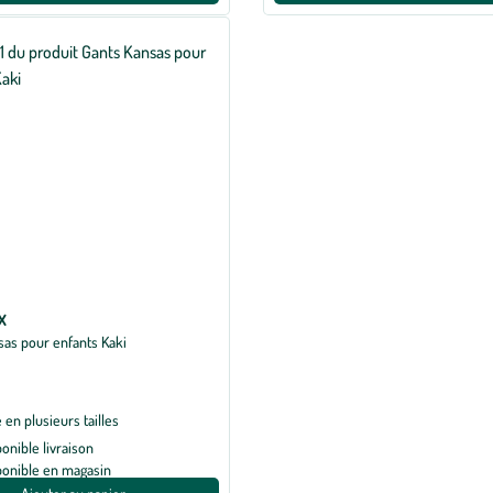
X
sas pour enfants Kaki
e
 en plusieurs tailles
ponible livraison
ponible en magasin