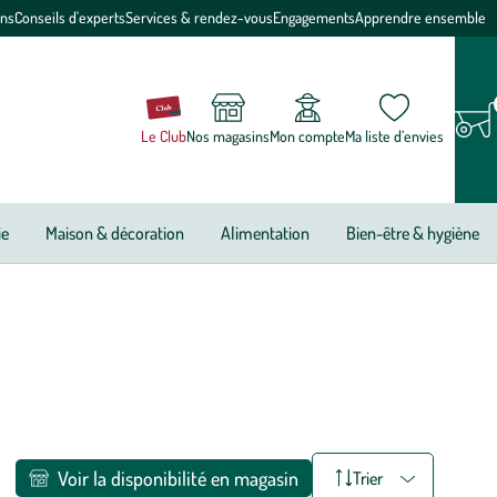
ons
Conseils d'experts
Services & rendez-vous
Engagements
Apprendre ensemble
Le Club
Nos magasins
Mon compte
Ma liste d’envies
ie
Maison & décoration
Alimentation
Bien-être & hygiène
Voir la disponibilité en magasin
Trier